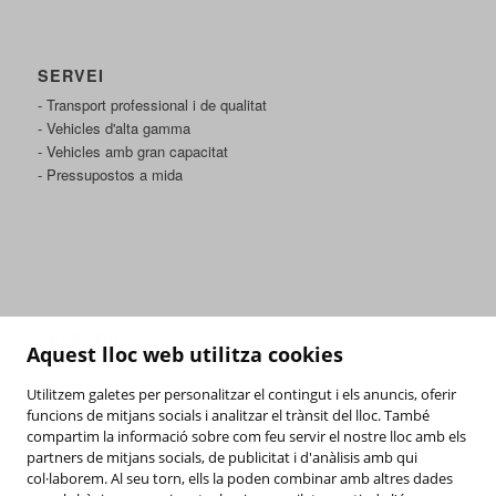
SERVEI
- Transport professional i de qualitat
- Vehicles d'alta gamma
- Vehicles amb gran capacitat
- Pressupostos a mida
TELÈFON
Aquest lloc web utilitza cookies
Tel: +34 972 96 33 22
Utilitzem galetes per personalitzar el contingut i els anuncis, oferir
funcions de mitjans socials i analitzar el trànsit del lloc. També
EMAIL
compartim la informació sobre com feu servir el nostre lloc amb els
comercial@becetransfers.com
partners de mitjans socials, de publicitat i d'anàlisis amb qui
col·laborem. Al seu torn, ells la poden combinar amb altres dades