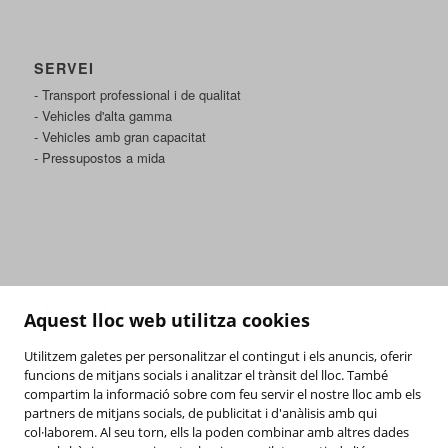
SERVEI
- Transport professional i de qualitat
- Vehicles d'alta gamma
- Vehicles amb gran capacitat
- Pressupostos a mida
TELÈFON
Aquest lloc web utilitza cookies
Tel: +34 972 96 33 22
Utilitzem galetes per personalitzar el contingut i els anuncis, oferir
funcions de mitjans socials i analitzar el trànsit del lloc. També
EMAIL
compartim la informació sobre com feu servir el nostre lloc amb els
comercial@becetransfers.com
partners de mitjans socials, de publicitat i d'anàlisis amb qui
col·laborem. Al seu torn, ells la poden combinar amb altres dades