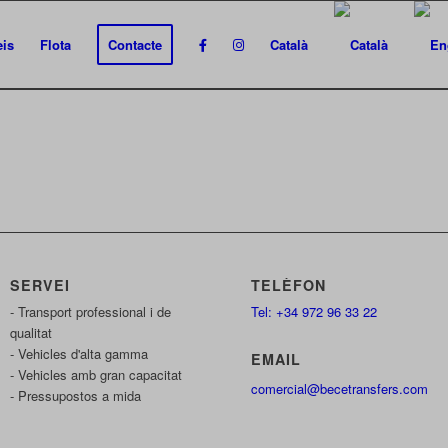
eis
Flota
Contacte
Català
SERVEI
TELÈFON
- Transport professional i de
Tel: +34 972 96 33 22
qualitat
- Vehicles d'alta gamma
EMAIL
- Vehicles amb gran capacitat
comercial@becetransfers.com
- Pressupostos a mida